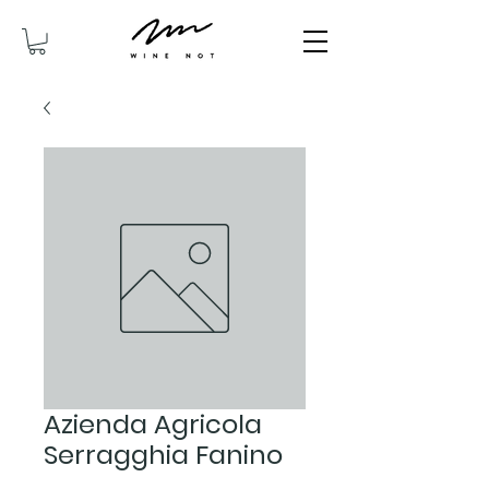
Azienda Agricola
Serragghia Fanino