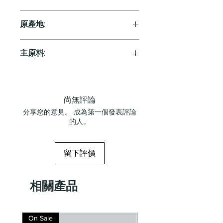
White
原產地:
Australia
主原料:
葡萄
尚無評論
分享您的意見。 成為第一個發表評論
的人。
留下評價
相關產品
On Sale
On Sale