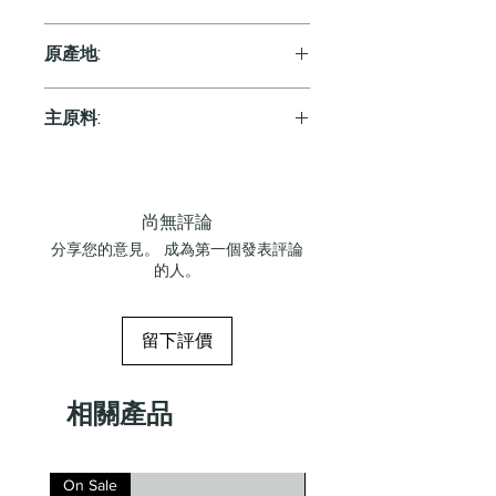
Rose
原產地:
Austria
主原料:
葡萄
尚無評論
分享您的意見。 成為第一個發表評論
的人。
留下評價
相關產品
On Sale
On Sale