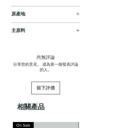
Red
原產地:
Australia
主原料:
葡萄
尚無評論
分享您的意見。 成為第一個發表評論
的人。
留下評價
相關產品
On Sale
On Sale