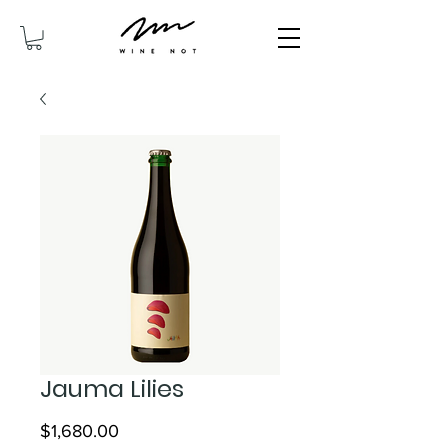
Jauma Lilies
價
$1,680.00