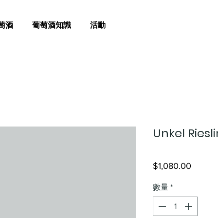
萄酒
葡萄酒知識
活動
Unkel Riesl
價
$1,080.00
格
數量
*