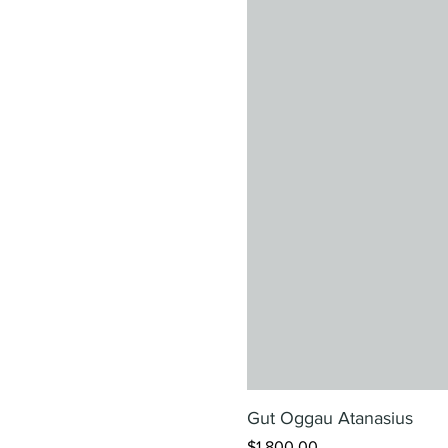
Gut Oggau Atanasius
價格
$1,800.00