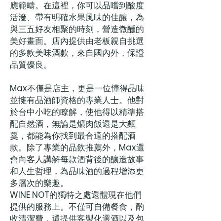
應範疇。在這裡，你可以品嚐到酸度
活潑、帶有明確水果風味的佳釀，為
與三五好友相聚的時刻，營造微醺的
美好畫面。店內提供由老板親自挑選
的多款美味酒款，來自國內外，保證
品質優良。
Max
不僅是店主，更是一位懂得品味
並擁有品酒師資格的專業人士。他對
於台中小吃的瞭解，使他得以精準搭
配自然酒，無論是爌肉飯還是大麵
羹，都能為你找到最合適的搭配酒
款。除了專業的品飲推薦外，
Max
還
會向客人講解每款酒背後的釀造故事
和人生哲理，為品味酒的過程增添更
多層次的樂趣。
WINE NOT
的獨特之處還體現在他們
提供的服務上。不僅可自備餐食，酌
收清潔費，還提供客製化選酒以及包