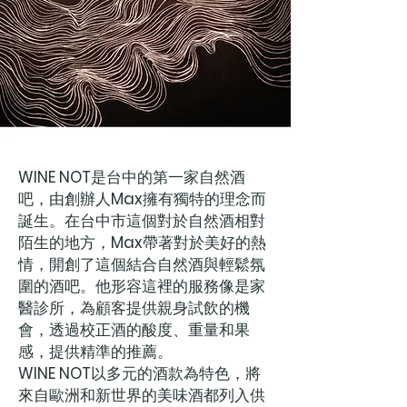
WINE NOT
是台中的第一家自然酒
吧，由創辦人
Max
擁有獨特的理念而
誕生。在台中市這個對於自然酒相對
陌生的地方，
Max
帶著對於美好的熱
情，開創了這個結合自然酒與輕鬆氛
圍的酒吧。他形容這裡的服務像是家
醫診所，為顧客提供親身試飲的機
會，透過校正酒的酸度、重量和果
感，提供精準的推薦。
WINE NOT
以多元的酒款為特色，將
來自歐洲和新世界的美味酒都列入供