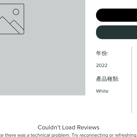
年份:
2022
產品種類:
White
Couldn’t Load Reviews
like there was a technical problem. Try reconnecting or refreshing