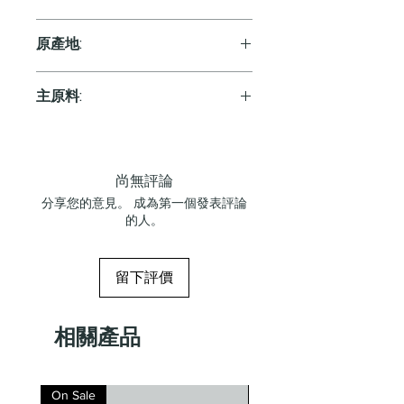
White
原產地:
Japan
主原料:
葡萄
尚無評論
分享您的意見。 成為第一個發表評論
的人。
留下評價
相關產品
On Sale
On Sale