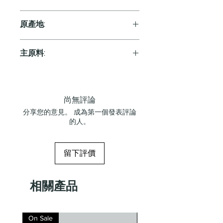
Red
原產地:
Italy
主原料:
葡萄
尚無評論
分享您的意見。 成為第一個發表評論
的人。
留下評價
相關產品
On Sale
On Sale