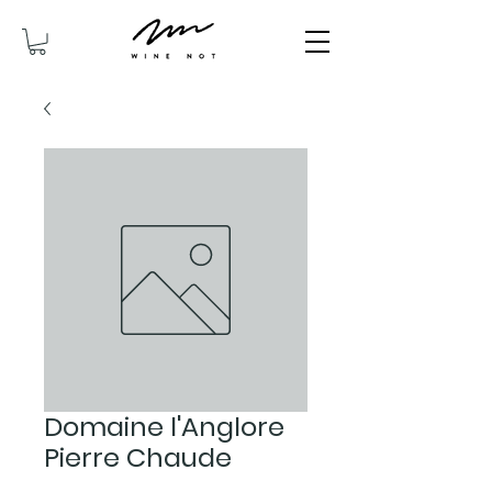
Domaine l'Anglore
Pierre Chaude