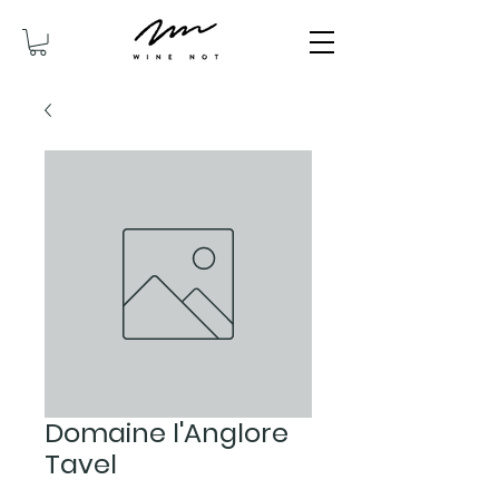
Domaine l'Anglore
Tavel