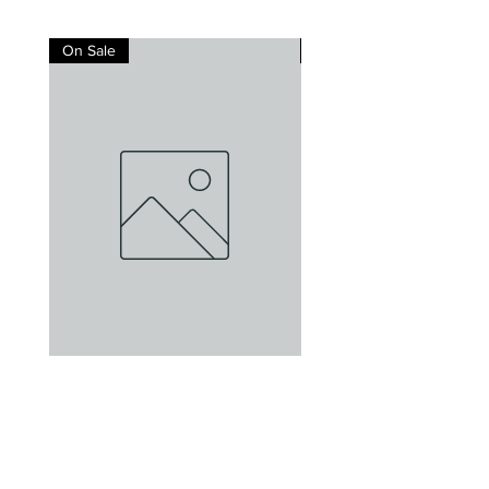
On Sale
On Sale
Gut Oggau Atanasius
Gut Oggau Maskerad
價格
價格
$1,800.00
$2,200.00