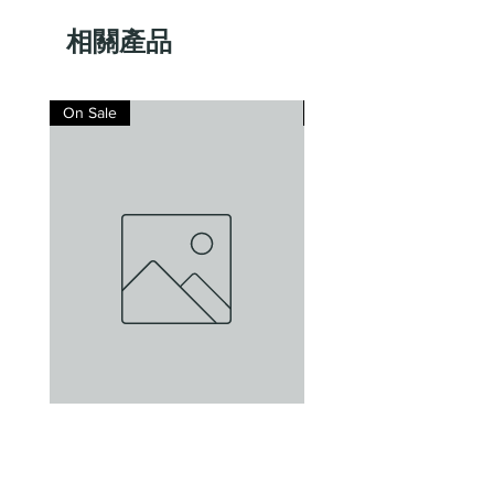
相關產品
On Sale
On Sale
Gut Oggau Atanasius
Gut Oggau Maskerad