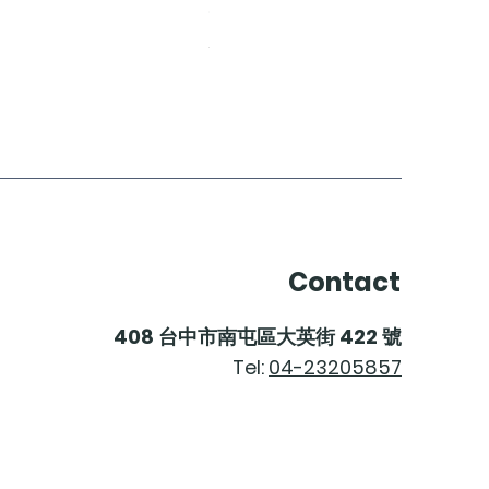
Gut Oggau Maskerade Rosé
價格
$2,200.00
Contact
408
台中市南屯區大英街
422
號
Tel:
04-23205857