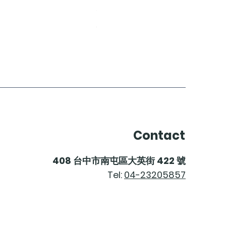
Gut Oggau Maskerade Rosé
價格
$2,200.00
Contact
408
台中市南屯區大英街
422
號
Tel:
04-23205857