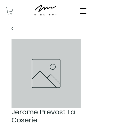
Jerome Prevost La
Coserie